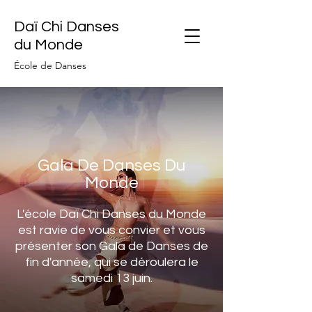
Daï Chi Danses
du Monde
École de Danses
Gala De Danses Du
Monde
L'école Daï Chi Danses du Monde
est ravie de vous convier et vous
présenter son Gala de Danses de
fin d'année, qui se déroulera le
samedi 13 juin.