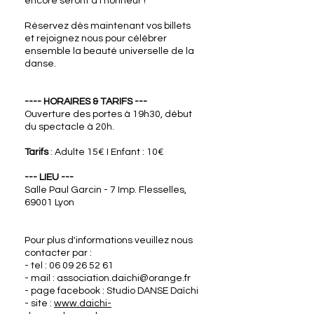
encore seront à l'honneur !
Réservez dès maintenant vos billets
et rejoignez nous pour célébrer
ensemble la beauté universelle de la
danse.
---- HORAIRES & TARIFS ---
Ouverture des portes à 19h30, début
du spectacle à 20h.
Tarifs
: Adulte 15€ I Enfant : 10€
--- LIEU ---
Salle Paul Garcin - 7 Imp. Flesselles,
69001 Lyon
Pour plus d'informations veuillez nous
contacter par :
- tel : 06 09 26 52 61
- mail : association.daichi@orange.fr
- page facebook : Studio DANSE Daïchi
- site :
www.daichi-